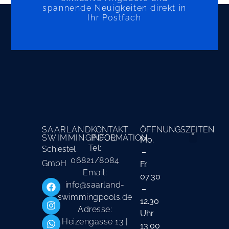
spannende Neuigkeiten direkt in
Ihr Postfach
SAARLAND
KONTAKT
ÖFFNUNGSZEITEN
SWIMMINGPOOL
INFORMATION
Mo.
Tel:
Schiestel
–
Liefer- und Ver
06821/8084
GmbH
Fr.
Email:
07.30
info@saarland-
–
swimmingpools.de
12.30
Adresse:
Uhr
Heizengasse 13 |
13.00