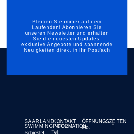
Bleiben Sie immer auf dem
Laufenden! Abonnieren Sie
unseren Newsletter und erhalten
Sie die neuesten Updates,
exklusive Angebote und spannende
Neuigkeiten direkt in Ihr Postfach
SAARLAND
KONTAKT
ÖFFNUNGSZEITEN
SWIMMINGPOOL
INFORMATION
Mo.
Tel:
Schiestel
Liefer- und Vers