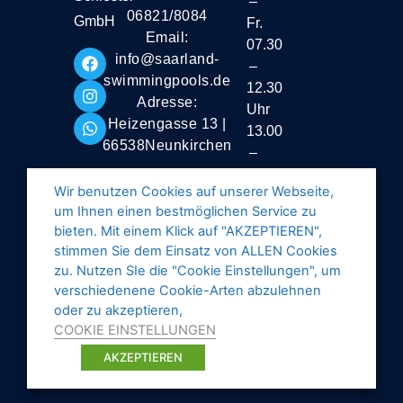
–
06821/8084
GmbH
Fr.
Email:
07.30
info@saarland-
–
swimmingpools.de
12.30
Adresse:
Uhr
Heizengasse 13 |
13.00
66538Neunkirchen
–
16.30
Wir benutzen Cookies auf unserer Webseite,
Uhr
um Ihnen einen bestmöglichen Service zu
Samstag
bieten. Mit einem Klick auf "AKZEPTIEREN",
stimmen Sie dem Einsatz von ALLEN Cookies
geschlossen
zu. Nutzen SIe die "Cookie Einstellungen", um
verschiedenene Cookie-Arten abzulehnen
oder zu akzeptieren,
COOKIE EINSTELLUNGEN
AKZEPTIEREN