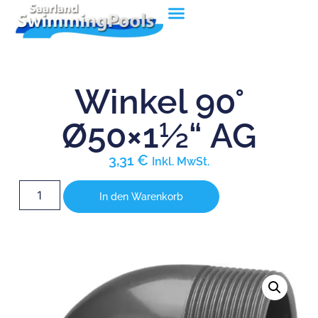
Winkel 90°
Ø50×1½“ AG
3,31
€
Inkl. MwSt.
In den Warenkorb