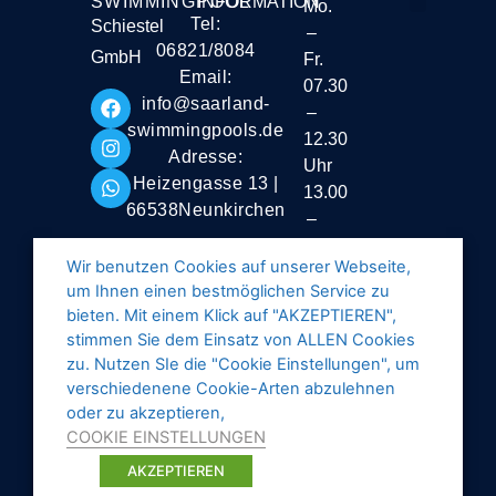
SWIMMINGPOOL
INFORMATION
Mo.
Tel:
Schiestel
–
Liefer- und Vers
06821/8084
GmbH
Fr.
Email:
07.30
info@saarland-
–
swimmingpools.de
12.30
Adresse:
Uhr
Heizengasse 13 |
13.00
66538Neunkirchen
–
16.30
Wir benutzen Cookies auf unserer Webseite,
Uhr
um Ihnen einen bestmöglichen Service zu
Samstag
bieten. Mit einem Klick auf "AKZEPTIEREN",
stimmen Sie dem Einsatz von ALLEN Cookies
geschlossen
zu. Nutzen SIe die "Cookie Einstellungen", um
verschiedenene Cookie-Arten abzulehnen
oder zu akzeptieren,
COOKIE EINSTELLUNGEN
AKZEPTIEREN