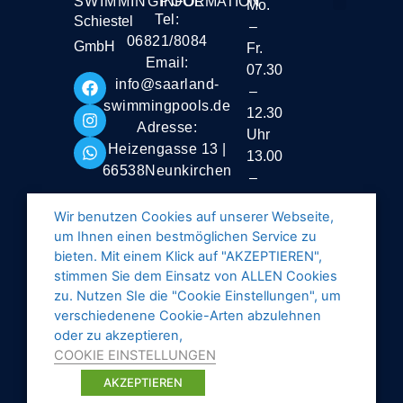
SWIMMINGPOOL
INFORMATION
Mo.
Tel:
Schiestel
–
Liefer- und Vers
06821/8084
GmbH
Fr.
Email:
07.30
info@saarland-
–
swimmingpools.de
12.30
Adresse:
Uhr
Heizengasse 13 |
13.00
66538Neunkirchen
–
16.30
Wir benutzen Cookies auf unserer Webseite,
Uhr
um Ihnen einen bestmöglichen Service zu
Samstag
bieten. Mit einem Klick auf "AKZEPTIEREN",
stimmen Sie dem Einsatz von ALLEN Cookies
geschlossen
zu. Nutzen SIe die "Cookie Einstellungen", um
verschiedenene Cookie-Arten abzulehnen
oder zu akzeptieren,
COOKIE EINSTELLUNGEN
AKZEPTIEREN