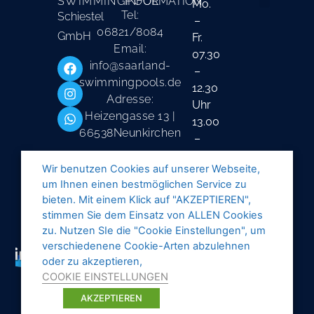
SWIMMINGPOOL
INFORMATION
Mo.
Tel:
Schiestel
–
Liefer- und Ver
06821/8084
GmbH
Fr.
Email:
07.30
info@saarland-
–
swimmingpools.de
12.30
Adresse:
Uhr
Heizengasse 13 |
13.00
66538Neunkirchen
–
16.30
Wir benutzen Cookies auf unserer Webseite,
Uhr
um Ihnen einen bestmöglichen Service zu
Samstag
bieten. Mit einem Klick auf "AKZEPTIEREN",
stimmen Sie dem Einsatz von ALLEN Cookies
geschlossen
zu. Nutzen SIe die "Cookie Einstellungen", um
verschiedenene Cookie-Arten abzulehnen
oder zu akzeptieren,
COOKIE EINSTELLUNGEN
AKZEPTIEREN