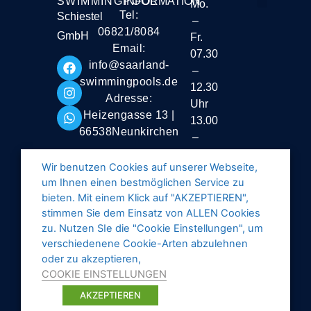
SWIMMINGPOOL
INFORMATION
Mo.
Tel:
Schiestel
–
Liefer- und Vers
06821/8084
GmbH
Fr.
Email:
07.30
info@saarland-
–
swimmingpools.de
12.30
Adresse:
Uhr
Heizengasse 13 |
13.00
66538Neunkirchen
–
16.30
Wir benutzen Cookies auf unserer Webseite,
Uhr
um Ihnen einen bestmöglichen Service zu
Samstag
bieten. Mit einem Klick auf "AKZEPTIEREN",
stimmen Sie dem Einsatz von ALLEN Cookies
geschlossen
zu. Nutzen SIe die "Cookie Einstellungen", um
verschiedenene Cookie-Arten abzulehnen
oder zu akzeptieren,
COOKIE EINSTELLUNGEN
AKZEPTIEREN