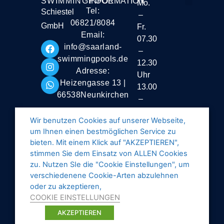
SWIMMINGPOOL
INFORMATION
Mo.
Tel:
Schiestel
–
Liefer- und Vers
06821/8084
GmbH
Fr.
Email:
07.30
info@saarland-
–
swimmingpools.de
12.30
Adresse:
Uhr
Heizengasse 13 |
13.00
66538Neunkirchen
–
16.30
Wir benutzen Cookies auf unserer Webseite,
Uhr
um Ihnen einen bestmöglichen Service zu
Samstag
bieten. Mit einem Klick auf "AKZEPTIEREN",
stimmen Sie dem Einsatz von ALLEN Cookies
geschlossen
zu. Nutzen SIe die "Cookie Einstellungen", um
verschiedenene Cookie-Arten abzulehnen
oder zu akzeptieren,
COOKIE EINSTELLUNGEN
AKZEPTIEREN