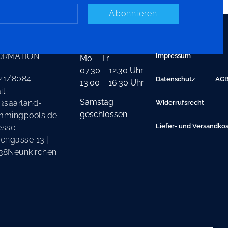
Abonnieren
TAKT
ÖFFNUNGSZEITEN
ORMATION
Impressum
Mo. – Fr.
07.30 – 12.30 Uhr
21/8084
Datenschutz
AG
13.00 – 16.30 Uhr
l:
Samstag
@saarland-
Widerrufsrecht
geschlossen
mmingpools.de
Liefer- und Versandko
esse:
engasse 13 |
38Neunkirchen