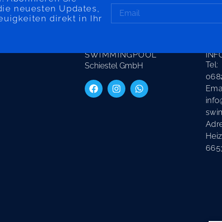
die neuesten Updates,
igkeiten direkt in Ihr
SAARLAND
KON
SWIMMINGPOOL
INF
Tel:
Schiestel GmbH
068
Emai
info
swi
Adr
Heiz
665