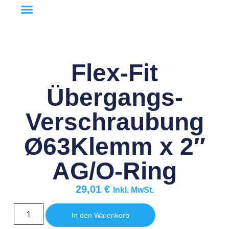
Flex-Fit
Übergangs-
Verschraubung
Ø63Klemm x 2″
AG/O-Ring
29,01
€
Inkl. MwSt.
In den Warenkorb