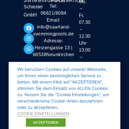
SWIMMINGPOOL
INFORMATION
Mo.
Tel:
Schiestel
–
Liefer- und Vers
06821/8084
GmbH
Fr.
Email:
07.30
info@saarland-
–
swimmingpools.de
12.30
Adresse:
Uhr
Heizengasse 13 |
13.00
66538Neunkirchen
–
16.30
Wir benutzen Cookies auf unserer Webseite,
Uhr
um Ihnen einen bestmöglichen Service zu
Samstag
bieten. Mit einem Klick auf "AKZEPTIEREN",
stimmen Sie dem Einsatz von ALLEN Cookies
geschlossen
zu. Nutzen SIe die "Cookie Einstellungen", um
verschiedenene Cookie-Arten abzulehnen
oder zu akzeptieren,
COOKIE EINSTELLUNGEN
AKZEPTIEREN