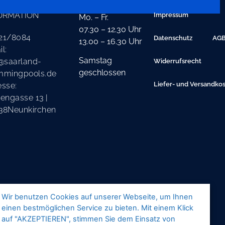
TAKT
ÖFFNUNGSZEITEN
ORMATION
Impressum
Mo. – Fr.
07.30 – 12.30 Uhr
21/8084
Datenschutz
AG
13.00 – 16.30 Uhr
l:
Samstag
@saarland-
Widerrufsrecht
geschlossen
mmingpools.de
Liefer- und Versandko
esse:
engasse 13 |
38Neunkirchen
Wir benutzen Cookies auf unserer Webseite, um Ihnen
einen bestmöglichen Service zu bieten. Mit einem Klick
auf "AKZEPTIEREN", stimmen Sie dem Einsatz von