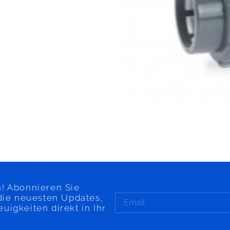
! Abonnieren Sie
die neuesten Updates,
igkeiten direkt in Ihr