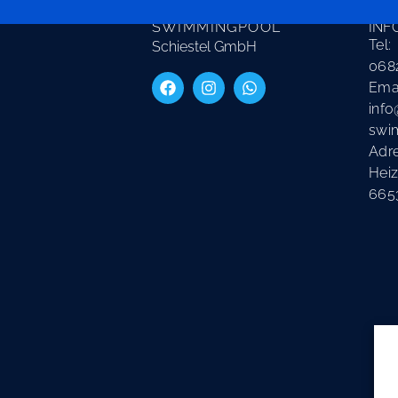
SAARLAND
KON
SWIMMINGPOOL
INF
Tel:
Schiestel GmbH
068
Emai
info
swi
Adr
Heiz
665