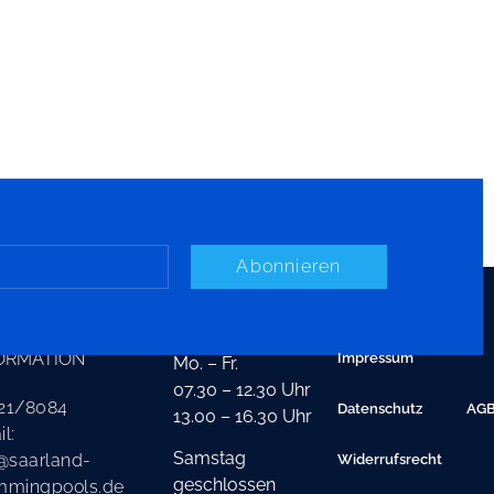
Abonnieren
TAKT
ÖFFNUNGSZEITEN
ORMATION
Impressum
Mo. – Fr.
07.30 – 12.30 Uhr
21/8084
Datenschutz
AG
13.00 – 16.30 Uhr
l:
Samstag
@saarland-
Widerrufsrecht
geschlossen
mmingpools.de