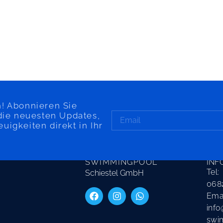
! Abonnieren Sie
die neuesten Updates,
igkeiten direkt in Ihr
SAARLAND
KON
SWIMMINGPOOL
INF
Tel:
Schiestel GmbH
068
Emai
info
swi