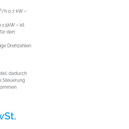
m³/h 0,7 kW –
 1,5kW – ist
für den
ige Drehzahlen
kte), dadurch
ne Steuerung
nommen
wSt.