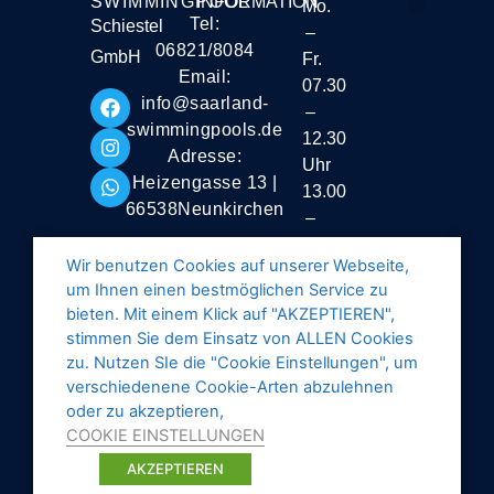
SWIMMINGPOOL
INFORMATION
Mo.
Tel:
Schiestel
–
Liefer- und Vers
06821/8084
GmbH
Fr.
Email:
07.30
info@saarland-
–
swimmingpools.de
12.30
Adresse:
Uhr
Heizengasse 13 |
13.00
66538Neunkirchen
–
16.30
Wir benutzen Cookies auf unserer Webseite,
Uhr
um Ihnen einen bestmöglichen Service zu
Samstag
bieten. Mit einem Klick auf "AKZEPTIEREN",
stimmen Sie dem Einsatz von ALLEN Cookies
geschlossen
zu. Nutzen SIe die "Cookie Einstellungen", um
verschiedenene Cookie-Arten abzulehnen
oder zu akzeptieren,
COOKIE EINSTELLUNGEN
AKZEPTIEREN