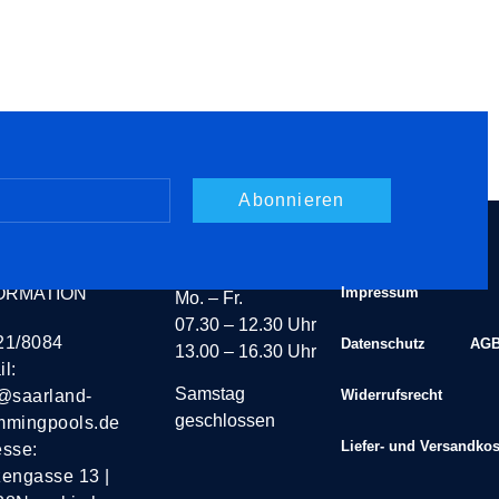
Abonnieren
TAKT
ÖFFNUNGSZEITEN
ORMATION
Impressum
Mo. – Fr.
07.30 – 12.30 Uhr
21/8084
Datenschutz
AG
13.00 – 16.30 Uhr
l:
Samstag
@saarland-
Widerrufsrecht
geschlossen
mmingpools.de
Liefer- und Versandko
esse:
engasse 13 |