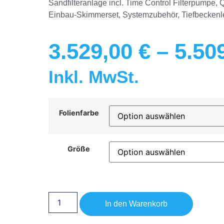
Sandfilteranlage incl. Time Control Filterpumpe,
Einbau-Skimmerset, Systemzubehör, Tiefbeckenle
3.529,00
€
–
5.50
Inkl. MwSt.
Folienfarbe
Größe
In den Warenkorb