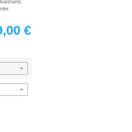
 Quarzsand,
iter.
9,00
€