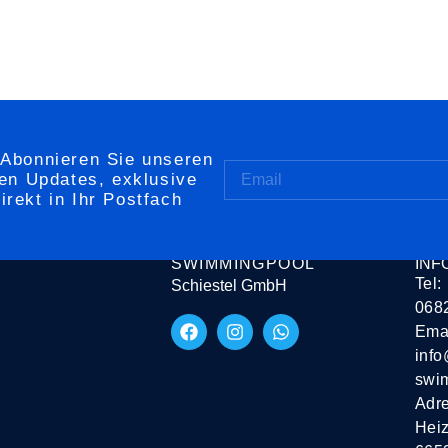
 Abonnieren Sie unseren
ten Updates, exklusive
rekt in Ihr Postfach
SAARLAND
KON
SWIMMINGPOOL
INF
Tel:
Schiestel GmbH
068
Emai
info
swi
Adr
Heiz