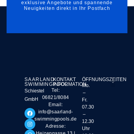
exklusive Angebote und spannende
Neuigkeiten direkt in Ihr Postfach
SAARLAND
KONTAKT
ÖFFNUNGSZEITEN
SWIMMINGPOOL
INFORMATION
Mo.
Tel:
Schiestel
–
Liefer- und Vers
06821/8084
GmbH
Fr.
Email:
07.30
info@saarland-
–
swimmingpools.de
12.30
Adresse:
Uhr
Heizengasse 13 |