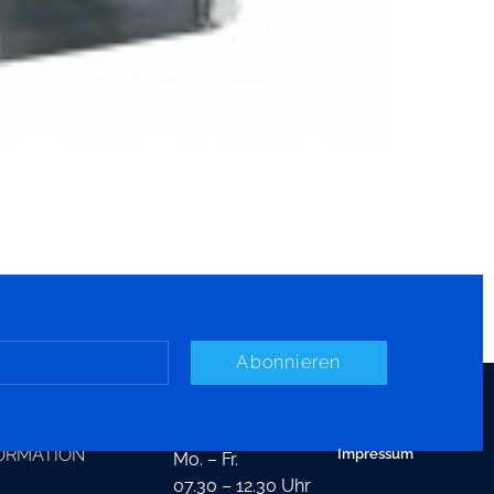
Abonnieren
TAKT
ÖFFNUNGSZEITEN
ORMATION
Impressum
Mo. – Fr.
07.30 – 12.30 Uhr