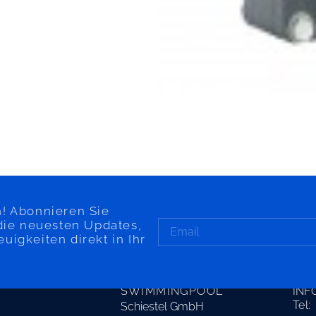
! Abonnieren Sie
die neuesten Updates,
igkeiten direkt in Ihr
SAARLAND
KON
SWIMMINGPOOL
INF
Tel:
Schiestel GmbH