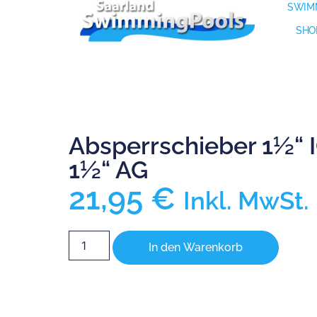
SWIM
SHO
Absperrschieber 1½“ I
1½“ AG
21,95
€
Inkl. MwSt.
In den Warenkorb