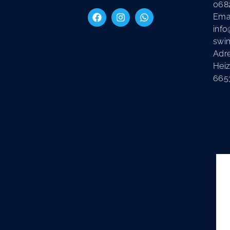
068
Emai
info
swi
Adr
Heiz
665