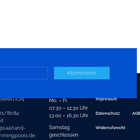
Abonnieren
TAKT
ÖFFNUNGSZEITEN
ORMATION
Impressum
Mo. – Fr.
07.30 – 12.30 Uhr
21/8084
Datenschutz
AG
13.00 – 16.30 Uhr
l:
Samstag
@saarland-
Widerrufsrecht
geschlossen
mmingpools.de