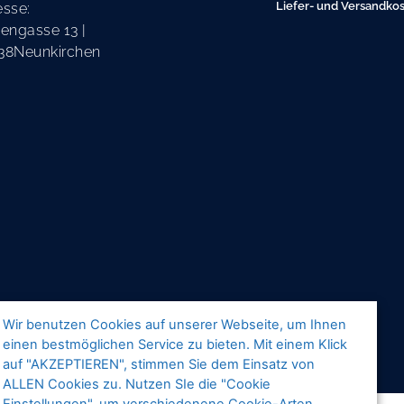
Liefer- und Versandko
esse:
engasse 13 |
38Neunkirchen
Wir benutzen Cookies auf unserer Webseite, um Ihnen
einen bestmöglichen Service zu bieten. Mit einem Klick
auf "AKZEPTIEREN", stimmen Sie dem Einsatz von
ALLEN Cookies zu. Nutzen SIe die "Cookie