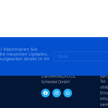
! Abonnieren Sie
die neuesten Updates,
igkeiten direkt in Ihr
SAARLAND
KON
SWIMMINGPOOL
INF
Tel:
Schiestel GmbH
068
Emai
info
swi