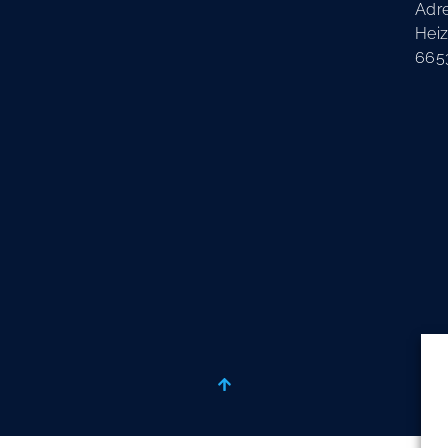
Adr
Heiz
665