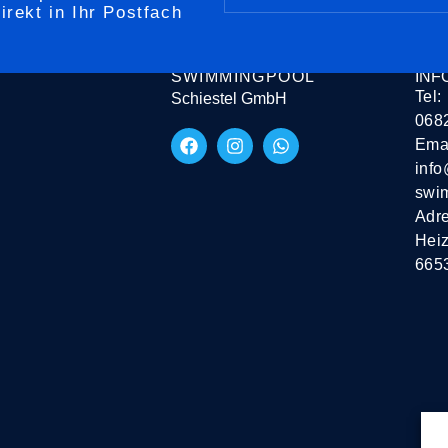
rekt in Ihr Postfach
SAARLAND
KON
SWIMMINGPOOL
INF
Tel:
Schiestel GmbH
068
Emai
info
swi
Adr
Heiz
665