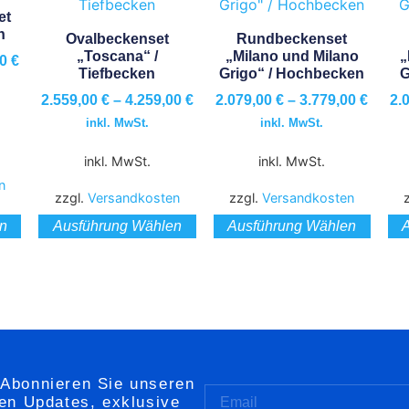
et
n
Ovalbeckenset
Rundbeckenset
„Toscana“ /
„Milano und Milano
„
00
€
Tiefbecken
Grigo“ / Hochbecken
G
2.559,00
€
–
4.259,00
€
2.079,00
€
–
3.779,00
€
2.
inkl. MwSt.
inkl. MwSt.
inkl. MwSt.
inkl. MwSt.
n
zzgl.
Versandkosten
zzgl.
Versandkosten
n
Ausführung Wählen
Ausführung Wählen
 Abonnieren Sie unseren
ten Updates, exklusive