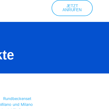
JETZT
ANRUFEN
kte