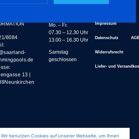
TAKT
ÖFFNUNGSZEITEN
ORMATION
Impressum
Mo. – Fr.
07.30 – 12.30 Uhr
21/8084
Datenschutz
AG
13.00 – 16.30 Uhr
l:
Samstag
@saarland-
Widerrufsrecht
geschlossen
mmingpools.de
Liefer- und Versandko
esse:
engasse 13 |
38Neunkirchen
Wir benutzen Cookies auf unserer Webseite, um Ihnen