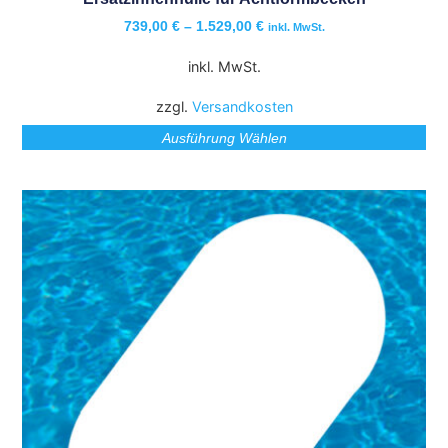
739,00
€
–
1.529,00
€
inkl. MwSt.
inkl. MwSt.
zzgl.
Versandkosten
Ausführung Wählen