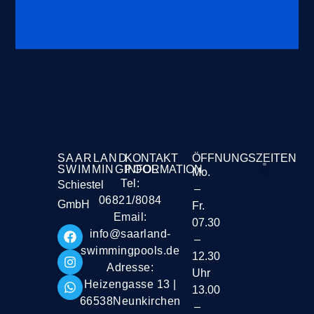
SAARLAND
KONTAKT
ÖFFNUNGSZEITEN
SWIMMINGPOOL
INFORMATION
Mo.
Tel:
Schiestel
–
Liefer- und Vers
06821/8084
GmbH
Fr.
Email:
07.30
info@saarland-
–
swimmingpools.de
12.30
Adresse:
Uhr
Heizengasse 13 |
13.00
66538Neunkirchen
–