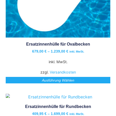
Ersatzinnenhülle für Ovalbecken
679,00
€
–
1.239,00
€
inkl. MwSt.
inkl. MwSt.
zzgl.
Versandkosten
Ausführung Wählen
Ersatzinnenhülle für Rundbecken
409,95
€
–
1.699,00
€
inkl. MwSt.