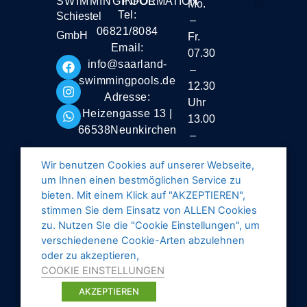
SWIMMINGPOOL
INFORMATION
Mo.
Tel:
Schiestel
–
Liefer- und Vers
06821/8084
GmbH
Fr.
Email:
07.30
info@saarland-
–
swimmingpools.de
12.30
Adresse:
Uhr
Heizengasse 13 |
13.00
66538Neunkirchen
–
16.30
Wir benutzen Cookies auf unserer Webseite,
Uhr
um Ihnen einen bestmöglichen Service zu
Samstag
bieten. Mit einem Klick auf "AKZEPTIEREN",
stimmen Sie dem Einsatz von ALLEN Cookies
geschlossen
zu. Nutzen SIe die "Cookie Einstellungen", um
verschiedenene Cookie-Arten abzulehnen
oder zu akzeptieren,
COOKIE EINSTELLUNGEN
AKZEPTIEREN