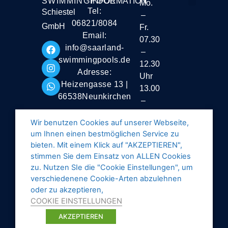
SWIMMINGPOOL
INFORMATION
Mo.
Tel:
Schiestel
–
Liefer- und Vers
06821/8084
GmbH
Fr.
Email:
07.30
info@saarland-
–
swimmingpools.de
12.30
Adresse:
Uhr
Heizengasse 13 |
13.00
66538Neunkirchen
–
16.30
Wir benutzen Cookies auf unserer Webseite,
Uhr
um Ihnen einen bestmöglichen Service zu
Samstag
bieten. Mit einem Klick auf "AKZEPTIEREN",
stimmen Sie dem Einsatz von ALLEN Cookies
geschlossen
zu. Nutzen SIe die "Cookie Einstellungen", um
verschiedenene Cookie-Arten abzulehnen
oder zu akzeptieren,
COOKIE EINSTELLUNGEN
AKZEPTIEREN