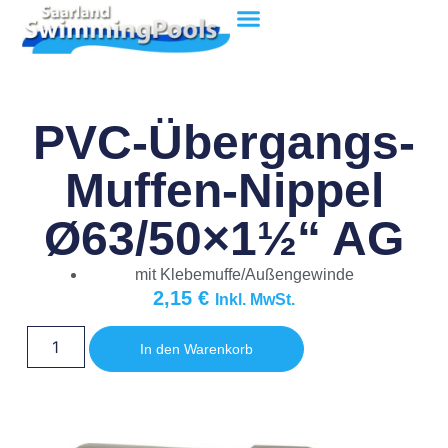
PVC-Übergangs-
Muffen-Nippel
Ø63/50×1½“ AG
mit Klebemuffe/Außengewinde
2,15
€
Inkl. MwSt.
In den Warenkorb