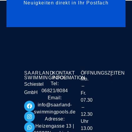
Neuigkeiten direkt in Ihr Postfach
SAARLAND
KONTAKT
ÖFFNUNGSZEITEN
SWIMMINGPOOL
INFORMATION
Mo.
Tel:
Schiestel
–
Liefer- und Vers
06821/8084
GmbH
Fr.
Email:
07.30
info@saarland-
–
swimmingpools.de
12.30
Adresse:
Uhr
Heizengasse 13 |
13.00